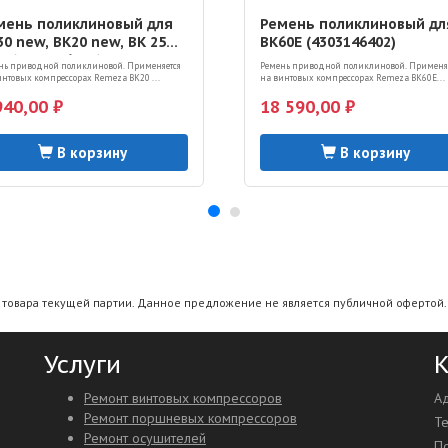
мень поликлиновый для
Ремень поликлиновый дл
30 new, ВК20 new, ВК 25
ВК60Е (4303146402)
w (4303016103)
нь приводной поликлиновой. Применяется
Ремень приводной поликлиновой. Применя
интовых компрессорах Remeza ВК20 ...
на винтовых компрессорах Remeza ВК60Е...
940,00 ₽
18 590,00 ₽
В корзину
В корзину
а товара текущей партии. Данное предложение не является публичной офертой. 
Услуги
К
Ремонт винтовых компрессоров
Ад
Ремонт поршневых компрессоров
Т
Ремонт осушителей
По