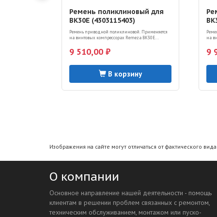
Ремень поликлиновый для
Ре
ВК30Е (4303115403)
ВК
ne
Ремень приводной поликлиновой. Применяется
Реме
на винтовых компрессорах Remeza ВК30Е...
на в
9 510,00 ₽
9 
В корзину
Изображения на сайте могут отличаться от фактического вид
О компании
Основное направление нашей деятельности - помощь
клиентам в решении проблем связанных с ремонтом,
техническим обслуживанием, монтажом или пуско-