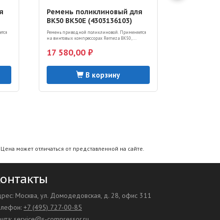
я
Ремень поликлиновый для
Ремень д
ВК50 ВК50Е (4303136103)
(43021049
ется
Ремень приводной поликлиновой. Применяется
Ремень приводн
на винтовых компрессорах Remeza ВК50,...
винтовых компре
17 580,00 ₽
1 830,00
В корзину
Цена может отличаться от представленной на сайте.
онтакты
рес: Москва, ул. Домодедовская, д. 28, офис 311
елефон:
+7 (495) 727-00-85
чта:
service@s-compressor.ru