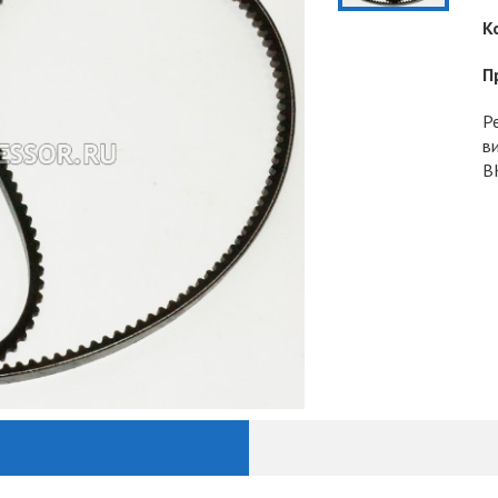
К
П
Р
в
В