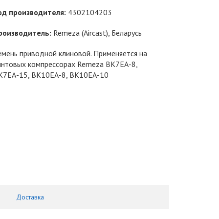
од производителя:
4302104203
роизводитель:
Remeza (Aircast)
, Беларусь
емень приводной клиновой. Применяется на
интовых компрессорах Remeza ВК7ЕА-8,
К7ЕА-15, ВК10ЕА-8, ВК10ЕА-10
Доставка