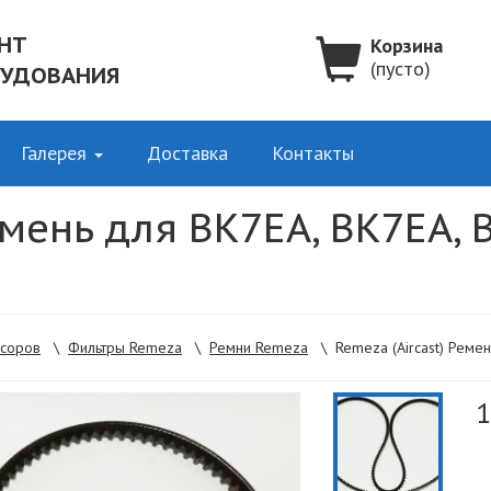
НТ
Корзина
(пусто)
РУДОВАНИЯ
Галерея
Доставка
Контакты
емень для ВК7ЕА, ВК7ЕА,
ссоров
\
Фильтры Remeza
\
Ремни Remeza
\
Remeza (Aircast) Реме
1