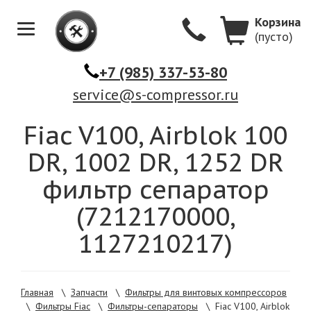
Корзина
(пусто)
Меню
+7 (985) 337-53-80
service@s-compressor.ru
Fiac V100, Airblok 100
DR, 1002 DR, 1252 DR
фильтр сепаратор
(7212170000,
1127210217)
Главная
\
Запчасти
\
Фильтры для винтовых компрессоров
\
Фильтры Fiac
\
Фильтры-сепараторы
\
Fiac V100, Airblok