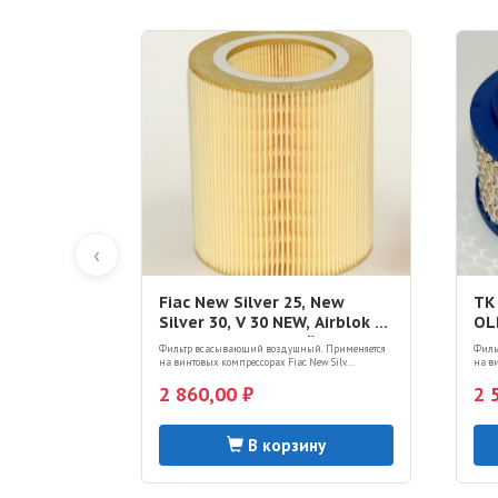
‹
Fiac New Silver 25, New
TK 
Silver 30, V 30 NEW, Airblok 30
OL
фильтр воздушный
V2
Фильтр всасывающий воздушный. Применяется
Филь
(7211450010, 1127210019)
во
на винтовых компрессорах Fiac New Silv...
на ви
11
2 860,00 ₽
2 
В корзину