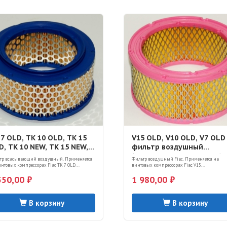
7 OLD, TK 10 OLD, TK 15
V15 OLD, V10 OLD, V7 OLD
D, TK 10 NEW, TK 15 NEW,
фильтр воздушный
0 OLD, V25 OLD фильтр
(7211170000, 1127210117)
тр всасывающий воздушный. Применяется
Фильтр воздушный Fiac. Применяется на
здушный (7211260000,
нтовых компрессорах Fiac TK 7 OLD...
винтовых компрессорах Fiac V15...
27210126)
550,00 ₽
1 980,00 ₽
В корзину
В корзину