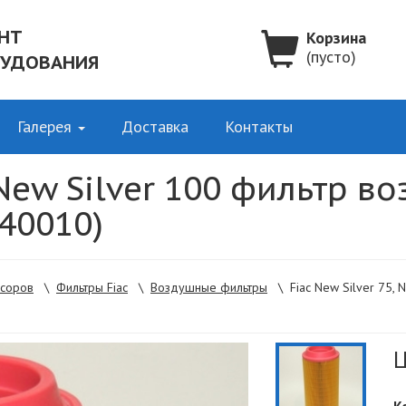
НТ
Корзина
(пусто)
РУДОВАНИЯ
Галерея
Доставка
Контакты
, New Silver 100 фильтр 
40010)
ссоров
\
Фильтры Fiac
\
Воздушные фильтры
\
Fiac New Silver 75,
Ц