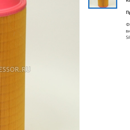
К
П
Ф
в
Si