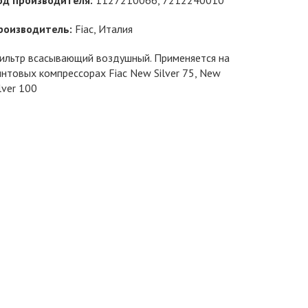
од производителя:
1127210066, 7212240010
роизводитель:
Fiac
, Италия
ильтр всасывающий воздушный. Применяется на
интовых компрессорах Fiac New Silver 75, New
lver 100