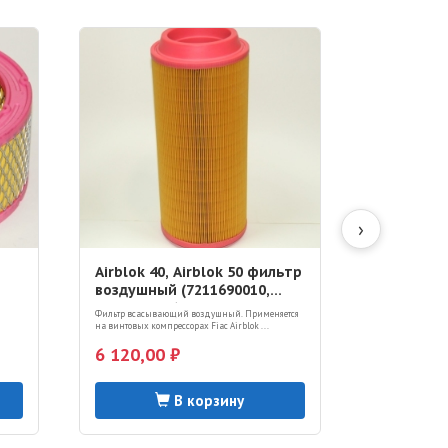
›
Airblok 40, Airblok 50 фильтр
Airblok 7
воздушный (7211690010,
воздушны
1127210041)
112721006
Фильтр всасывающий воздушный. Применяется
Фильтр всасыва
на винтовых компрессорах Fiac Airblok ...
на винтовых комп
6 120,00 ₽
5 780,00
В корзину