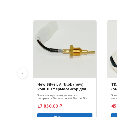
‹
New Silver, Airblok (new),
TK,
V50E BD термосенсор для
(o
винтового компрессора
ви
Термопара (термосвитч) для винтовых
Терм
компрессоров Fiac новых серий: Fiac New Silv...
компр
17 850,00 ₽
45