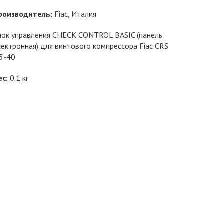
роизводитель:
Fiac
, Италия
лок управления CHECK CONTROL BASIC (панель
лектронная) для винтового компрессора Fiac CRS
.5-40
ес:
0.1
кг