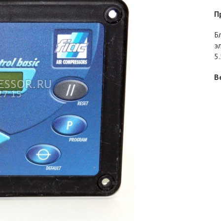
П
Б
э
5
В