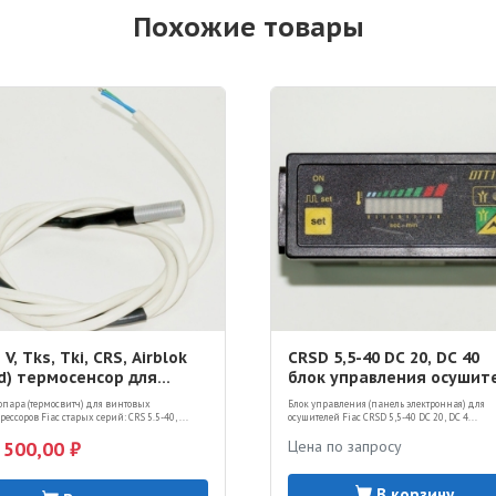
Похожие товары
 V, Tks, Tki, CRS, Airblok
CRSD 5,5-40 DC 20, DC 40
ld) термосенсор для
блок управления осушит
нтового компрессора
DTT11
опара (термосвитч) для винтовых
Блок управления (панель электронная) для
ессоров Fiac старых серий: CRS 5.5-40, ...
осушителей Fiac CRSD 5,5-40 DC 20, DC 4...
 500,00 ₽
Цена по запросу
В корзину