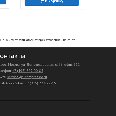
В корзину
Цена может отличаться от представленной на сайте.
онтакты
рес: Москва, ул. Домодедовская, д. 28, офис 311
елефон:
+7 (495) 727-00-85
чта:
service@s-compressor.ru
hatsApp
/
Viber
:
+7 (925) 772-27-15