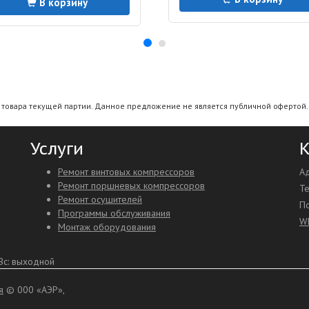
В корзину
а товара текущей партии. Данное предложение не является публичной офертой. 
Услуги
К
Ремонт винтовых компрессоров
Ад
Ремонт поршневых компрессоров
Т
Ремонт осушителей
По
Программы обслуживания
W
Монтаж оборудования
с: выходной
я
© 000 «АЭР»,