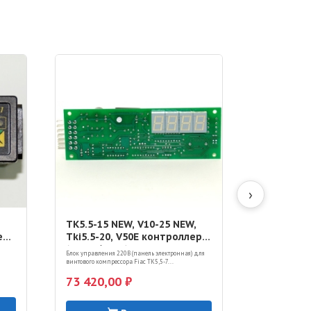
›
TK5.5-15 NEW, V10-25 NEW,
CRSD 5.5-4
еля
Tki5.5-20, V50E контроллер
DRY3-23 
(7433060000)
осушител
Блок управления 220В (панель электронная) для
Блок управления
DMC11
винтового компрессора Fiac TK5,5-7...
винтового компре
73 420,00 ₽
35 140,0