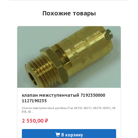
Похожие товары
клапан межступенчатый 7192350000
1127190235
Клапан межступенчатый для блока Fiac AB 550, AB 671, AB 678, AB 851, AB
858, AB ...
2 550,00 ₽
В корзину