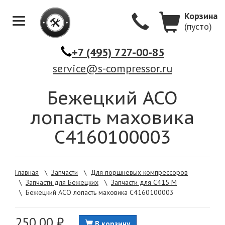
Корзина
(пусто)
Меню
+7 (495) 727-00-85
service@s-compressor.ru
Бежецкий АСО
лопасть маховика
С4160100003
Главная
\
Запчасти
\
Для поршневых компрессоров
\
Запчасти для Бежецких
\
Запчасти для С415 М
\
Бежецкий АСО лопасть маховика С4160100003
250,00 ₽
В корзину