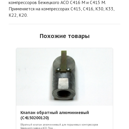
компрессоров Бежецкого АСО С416 М и С415 М.
Применяется на компрессорах С415, С416, К30, К33,
К22, К20.
Похожие товары
Клапан обратный алюминиевый
(С4150200120)
Обратный клапан алюминиевый для поршневых компрессоров
Бежецкого завода АСО. Под...