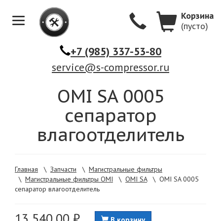
Корзина
(пусто)
Меню
+7 (985) 337-53-80
service@s-compressor.ru
OMI SA 0005
сепаратор
влагоотделитель
Главная
\
Запчасти
\
Магистральные фильтры
\
Магистральные фильтры OMI
\
OMI SA
\
OMI SA 0005
сепаратор влагоотделитель
13 540,00 ₽
В корзину