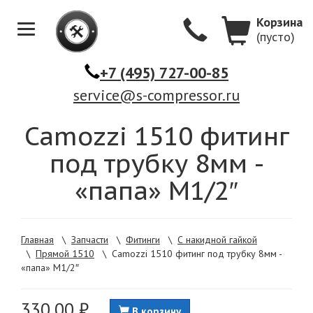
Корзина
(пусто)
Меню
+7 (495) 727-00-85
service@s-compressor.ru
Camozzi 1510 фитинг
под трубку 8мм -
«папа» M1/2″
Главная
\
Запчасти
\
Фитинги
\
С накидной гайкой
\
Прямой 1510
\
Camozzi 1510 фитинг под трубку 8мм -
«папа» M1/2″
330,00 ₽
В корзину