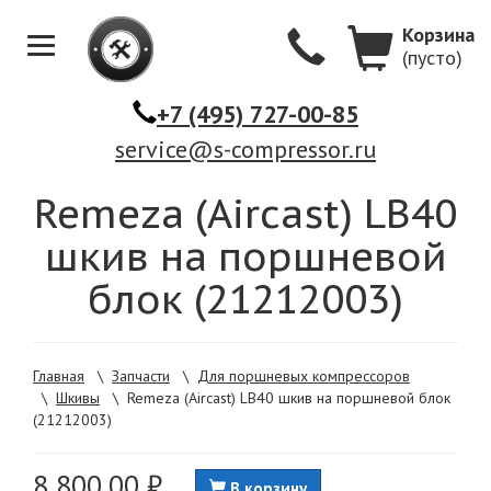
Корзина
(пусто)
Меню
+7 (495) 727-00-85
service@s-compressor.ru
Remeza (Aircast) LB40
шкив на поршневой
блок (21212003)
Главная
\
Запчасти
\
Для поршневых компрессоров
\
Шкивы
\
Remeza (Aircast) LB40 шкив на поршневой блок
(21212003)
8 800,00 ₽
В корзину