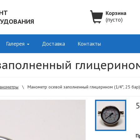
НТ
Корзина
(пусто)
РУДОВАНИЯ
Галерея
Доставка
Контакты
аполненный глицерином (
анометры
\
Манометр осевой заполненный глицерином (1/4″, 25 бар)
5
П