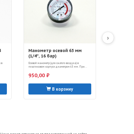
›
3
Манометр осевой 63 мм
Манометр
(1/4″, 16 бар)
радиальны
 в
Осевой манометр (для сжатого воздуха) в
Радиальный ман
пластиковом корпусе диаметром 63 мм. При...
воздуха) в корпу
950,00 ₽
840,00 ₽
В корзину
Цена может отличаться от представленной на сайте.