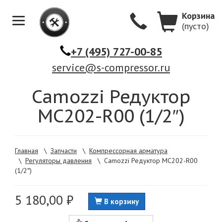
Корзина
(пусто)
Меню
+7 (495) 727-00-85
service@s-compressor.ru
Camozzi Редуктор
MC202-R00 (1/2″)
Главная
\
Запчасти
\
Компрессорная арматура
\
Регуляторы давления
\
Camozzi Редуктор MC202-R00
(1/2″)
5 180,00 ₽
В корзину